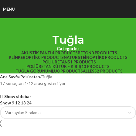
MENU
Tuğla
Categories
AKUSTIK PANEL
4 PRODUCTS
BETON
0 PRODUCTS
KLINKEROPTIK
0 PRODUCTS
NATURSTEINOPTIK
0 PRODUCTS
POLIÜRETAN
51 PRODUCTS
POLIÜRETAN KÜTÜK – KIRIŞ
13 PRODUCTS
TUĞLA GÖRÜNÜMLÜ
0 PRODUCTS
ALLES
52 PRODUCTS
Ana Sayfa
Poliüretan
Tuğla
17 sonuçtan 1-12 arası gösteriliyor
Show sidebar
Show
9
12
18
24