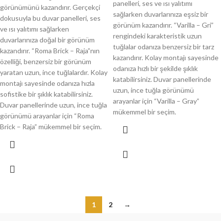
panelleri, ses ve ısı yalıtımı
görünümünü kazandırır. Gerçekçi
sağlarken duvarlarınıza eşsiz bir
dokusuyla bu duvar panelleri, ses
görünüm kazandırır. “Varilla – Gri”
ve ısı yalıtımı sağlarken
rengindeki karakteristik uzun
duvarlarınıza doğal bir görünüm
tuğlalar odanıza benzersiz bir tarz
kazandırır. “Roma Brick – Raja”nın
kazandırır. Kolay montajı sayesinde
özelliği, benzersiz bir görünüm
odanıza hızlı bir şekilde şıklık
yaratan uzun, ince tuğlalardır. Kolay
katabilirsiniz. Duvar panellerinde
montajı sayesinde odanıza hızla
uzun, ince tuğla görünümü
sofistike bir şıklık katabilirsiniz.
arayanlar için “Varilla – Gray”
Duvar panellerinde uzun, ince tuğla
mükemmel bir seçim.
görünümü arayanlar için “Roma
Brick – Raja” mükemmel bir seçim.
1
2
→