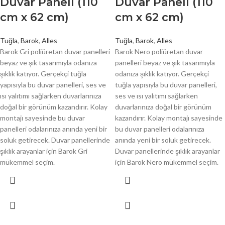
Duvar Paneli (110
Duvar Paneli (110
cm x 62 cm)
cm x 62 cm)
Tuğla
,
Barok
,
Alles
Tuğla
,
Barok
,
Alles
Barok Gri poliüretan duvar panelleri
Barok Nero poliüretan duvar
beyaz ve şık tasarımıyla odanıza
panelleri beyaz ve şık tasarımıyla
şıklık katıyor. Gerçekçi tuğla
odanıza şıklık katıyor. Gerçekçi
yapısıyla bu duvar panelleri, ses ve
tuğla yapısıyla bu duvar panelleri,
ısı yalıtımı sağlarken duvarlarınıza
ses ve ısı yalıtımı sağlarken
doğal bir görünüm kazandırır. Kolay
duvarlarınıza doğal bir görünüm
montajı sayesinde bu duvar
kazandırır. Kolay montajı sayesinde
panelleri odalarınıza anında yeni bir
bu duvar panelleri odalarınıza
soluk getirecek. Duvar panellerinde
anında yeni bir soluk getirecek.
şıklık arayanlar için Barok Gri
Duvar panellerinde şıklık arayanlar
mükemmel seçim.
için Barok Nero mükemmel seçim.