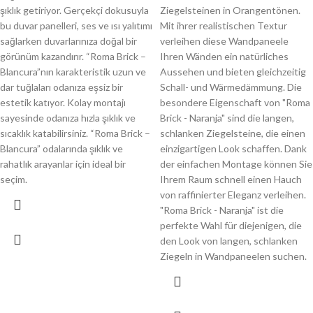
şıklık getiriyor. Gerçekçi dokusuyla
Ziegelsteinen in Orangentönen.
bu duvar panelleri, ses ve ısı yalıtımı
Mit ihrer realistischen Textur
sağlarken duvarlarınıza doğal bir
verleihen diese Wandpaneele
görünüm kazandırır. “Roma Brick –
Ihren Wänden ein natürliches
Blancura”nın karakteristik uzun ve
Aussehen und bieten gleichzeitig
dar tuğlaları odanıza eşsiz bir
Schall- und Wärmedämmung. Die
estetik katıyor. Kolay montajı
besondere Eigenschaft von "Roma
sayesinde odanıza hızla şıklık ve
Brick - Naranja" sind die langen,
sıcaklık katabilirsiniz. “Roma Brick –
schlanken Ziegelsteine, die einen
Blancura” odalarında şıklık ve
einzigartigen Look schaffen. Dank
rahatlık arayanlar için ideal bir
der einfachen Montage können Sie
seçim.
Ihrem Raum schnell einen Hauch
von raffinierter Eleganz verleihen.
"Roma Brick - Naranja" ist die
perfekte Wahl für diejenigen, die
den Look von langen, schlanken
Ziegeln in Wandpaneelen suchen.